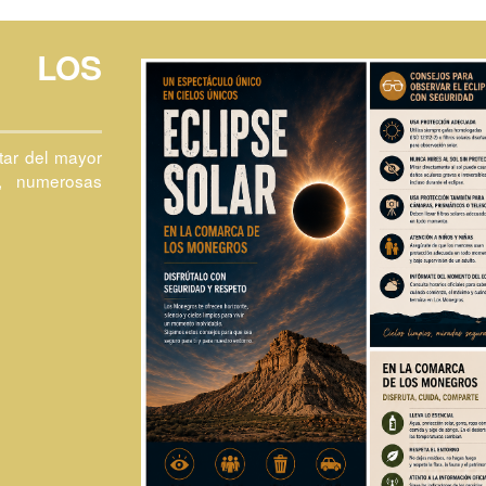
N LOS
tar del mayor
, numerosas