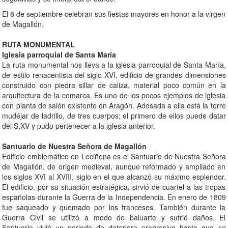
El 8 de septiembre celebran sus fiestas mayores en honor a la virgen
de Magallón.
RUTA MONUMENTAL
Iglesia parroquial de Santa María
La ruta monumental nos lleva a la iglesia parroquial de Santa María,
de estilo renacentista del siglo XVI, edificio de grandes dimensiones
construido con piedra sillar de caliza, material poco común en la
arquitectura de la comarca. Es uno de los pocos ejemplos de iglesia
con planta de salón existente en Aragón. Adosada a ella está la torre
mudéjar de ladrillo, de tres cuerpos; el primero de ellos puede datar
del S.XV y pudo pertenecer a la iglesia anterior.
Santuario de Nuestra Señora de Magallón
Edificio emblemático en Leciñena es el Santuario de Nuestra Señora
de Magallón, de origen medieval, aunque reformado y ampliado en
los siglos XVI al XVIII, siglo en el que alcanzó su máximo esplendor.
El edificio, por su situación estratégica, sirvió de cuartel a las tropas
españolas durante la Guerra de la Independencia. En enero de 1809
fue saqueado y quemado por los franceses. También durante la
Guerra Civil se utilizó a modo de baluarte y sufrió daños. El
Santuario vivió un periodo de deterioro progresivo hasta que se